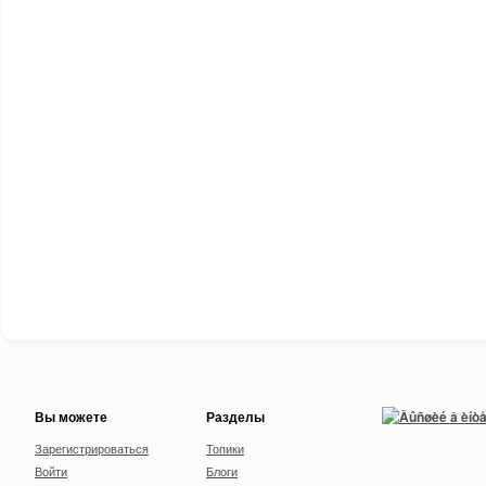
Вы можете
Разделы
Зарегистрироваться
Топики
Войти
Блоги