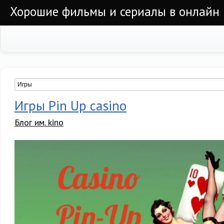
Хорошие фильмы и сериалы в онлайн
Игры Pin Up casino
Блог им. kino