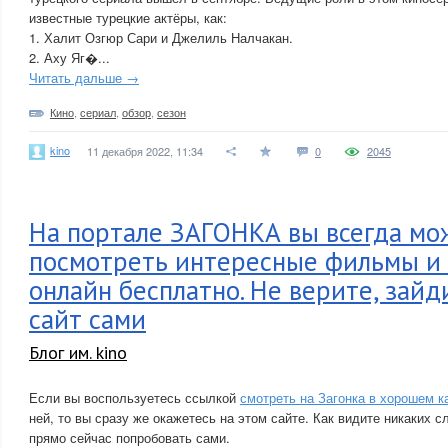
известные турецкие актёры, как:
1. Халит Озгюр Сари и Джелиль Налчакан.
2. Аху Яг�...
Читать дальше →
Кино
,
сериал
,
обзор
,
сезон
kino
11 декабря 2022, 11:34
0
2045
На портале ЗАГОНКА вы всегда мо
посмотреть интересные фильмы и
онлайн бесплатно. Не верите, зайд
сайт сами
Блог им. kino
Если вы воспользуетесь ссылкой
смотреть на Загонка в хорошем к
ней, то вы сразу же окажетесь на этом сайте. Как видите никаких 
прямо сейчас попробовать сами.