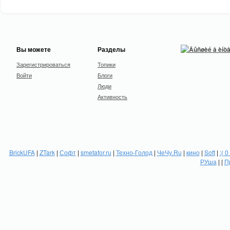
Вы можете
Разделы
Зарегистрироваться
Топики
Войти
Блоги
Люди
Активность
BrickUFA
|
ZTark
|
Софт
|
smetafor.ru
|
Техно-Голод
|
ЧеЧу.Ru
|
кино
|
Soft
|
:( 0
РУша
| |
П