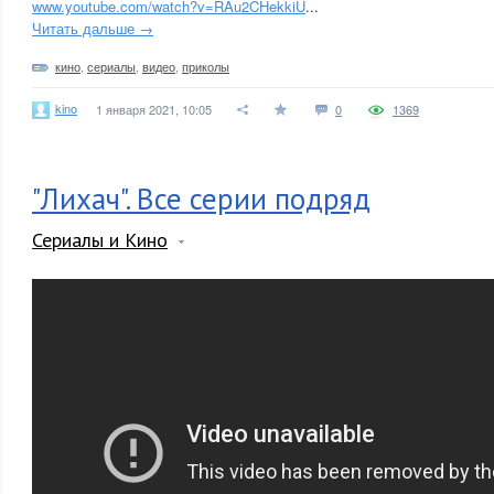
www.youtube.com/watch?v=RAu2CHekkiU
...
Читать дальше →
кино
,
сериалы
,
видео
,
приколы
kino
1 января 2021, 10:05
0
1369
"Лихач". Все серии подряд
Сериалы и Кино