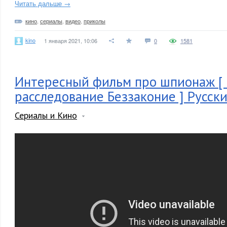
Читать дальше →
кино
,
сериалы
,
видео
,
приколы
kino
1 января 2021, 10:06
0
1581
Интересный фильм про шпионаж [
расследование Беззаконие ] Русск
Сериалы и Кино