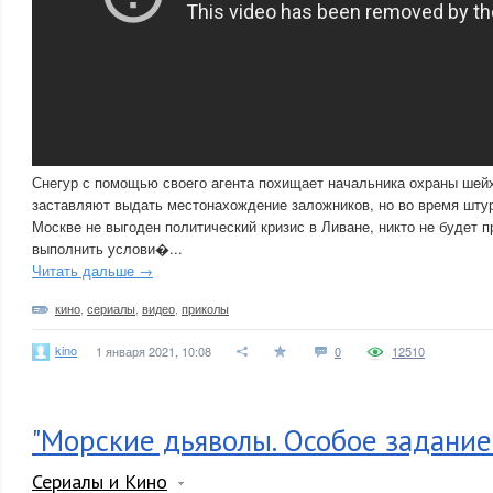
Снегур с помощью своего агента похищает начальника охраны шей
заставляют выдать местонахождение заложников, но во время штур
Москве не выгоден политический кризис в Ливане, никто не будет п
выполнить услови�...
Читать дальше →
кино
,
сериалы
,
видео
,
приколы
kino
1 января 2021, 10:08
0
12510
"Морские дьяволы. Особое задание"
Сериалы и Кино