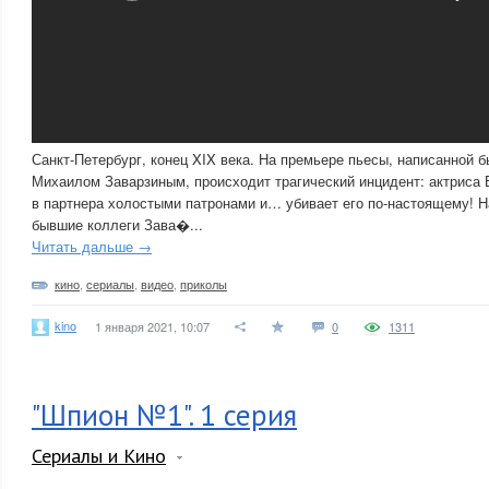
Санкт-Петербург, конец XIX века. На премьере пьесы, написанной
Михаилом Заварзиным, происходит трагический инцидент: актриса 
в партнера холостыми патронами и… убивает его по-настоящему! 
бывшие коллеги Зава�...
Читать дальше →
кино
,
сериалы
,
видео
,
приколы
kino
1 января 2021, 10:07
0
1311
"Шпион №1". 1 серия
Сериалы и Кино