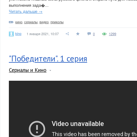
выполнения зада�...
Читать дальше →
кино
,
сериалы
,
видео
,
приколы
kino
1 января 2021, 10:07
0
1299
"Победители". 1 серия
Сериалы и Кино