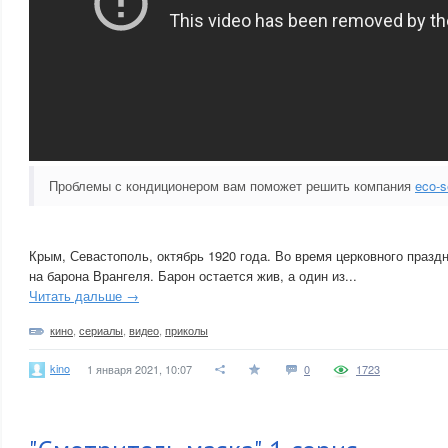
Проблемы с кондиционером вам поможет решить компания
eco-s
Крым, Севастополь, октябрь 1920 года. Во время церковного празд
на барона Врангеля. Барон остается жив, а один из...
Читать дальше →
кино
,
сериалы
,
видео
,
приколы
kino
1 января 2021, 10:07
0
1723