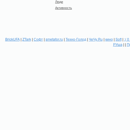
Люди
Активность
BrickUFA
|
ZTark
|
Софт
|
smetafor.ru
|
Техно-Голод
|
ЧеЧу.Ru
|
кино
|
Soft
|
:( 0
РУша
| |
П