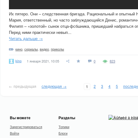
Их пятеро. Они – следственная бригада. Рациональный и опытный 
Мария, ответственный, но часто заблуждающийся Денис, романтичн
Филипп – «золотой» сынок отца-фсбшника, пришедший набраться о
Перед ними практически невып...
Читать дальше →
кино
,
сериалы
,
видео
,
приколы
kino
1 января 2021, 10:05
0
823
← предыдущая
следующая →
2
3
4
5
послед
1
Вы можете
Разделы
Зарегистрироваться
Топики
Войти
Блоги