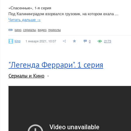
«Спасенные», 1-я серия
Под Калининградом взорвался грузовик, на котором ехала ...
Читать дальше →
кино
,
сериалы
,
видео
,
приколы
kino
1 января 2021, 10:07
0
2173
"Легенда Феррари". 1 серия
Сериалы и Кино