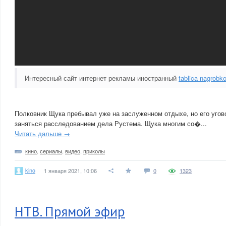
Интересный сайт интернет рекламы иностранный
tablica nagrobk
Полковник Щука пребывал уже на заслуженном отдыхе, но его угово
заняться расследованием дела Рустема. Щука многим со�...
Читать дальше →
кино
,
сериалы
,
видео
,
приколы
kino
1 января 2021, 10:06
0
1323
НТВ. Прямой эфир