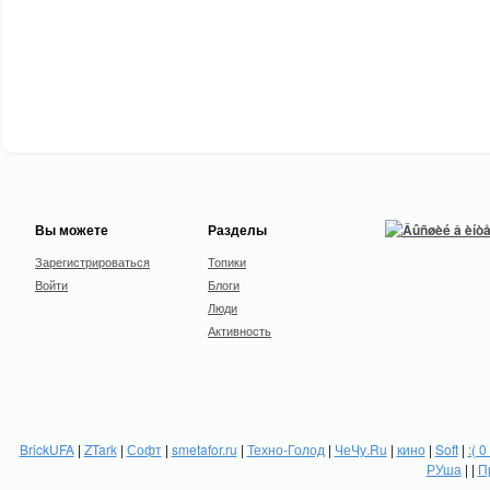
Вы можете
Разделы
Зарегистрироваться
Топики
Войти
Блоги
Люди
Активность
BrickUFA
|
ZTark
|
Софт
|
smetafor.ru
|
Техно-Голод
|
ЧеЧу.Ru
|
кино
|
Soft
|
:( 0
РУша
| |
П