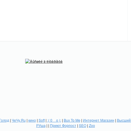
Голод
|
ЧеЧу.Ru
|
кино
|
Soft
|
:( 0 _ о ):
|
Bux To Me
|
Интернет Магазин
|
Высший 
РУша
| |
Приют Форпост
|
SEO
|
Zoo