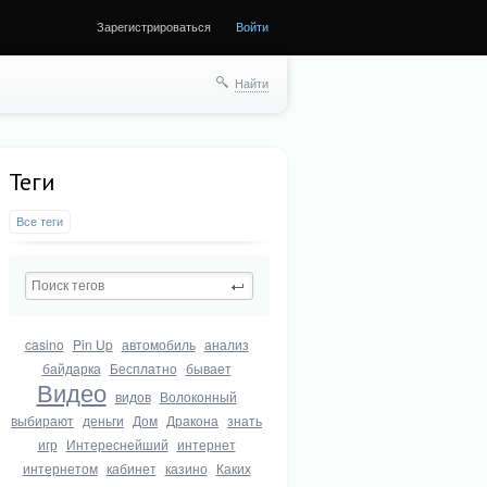
Зарегистрироваться
Войти
Найти
Теги
Все теги
casino
Pin Up
автомобиль
анализ
байдарка
Бесплатно
бывает
Видео
видов
Волоконный
выбирают
деньги
Дом
Дракона
знать
игр
Интереснейший
интернет
интернетом
кабинет
казино
Каких