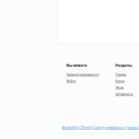
Вы можете
Разделы
Зарегистрироваться
Топики
Войти
Блоги
Люди
Активность
BrickUFA
|
ZTark
|
Софт
|
smetafor.ru
|
Техно-