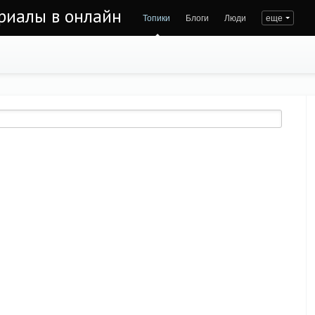
риалы в онлайн
Топики
Блоги
Люди
еще