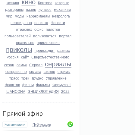
кино
каякинг
Контора
которые
критериям
лазер
лучшее
механизм
мир
моды
нарркомаеам
невролога
неожиданно
новинка
Новости
отраслях
офис
пилотов
пользователей
пользоваться
портал
правильно
приключение
приколы
происходит
разных
Россия
сайт
Сверхъестественного
сериалы
сезон
семья
Сериал
совершенно
сплава
стекло
стримы
трасс
трек
Трудно
Управление
фанатов
фильм
Фильмы
Формула-1
ШАНСОНА
ЭНЦИКЛОПЕДИЯ
2022
Прямой эфир
Комментарии
Публикации