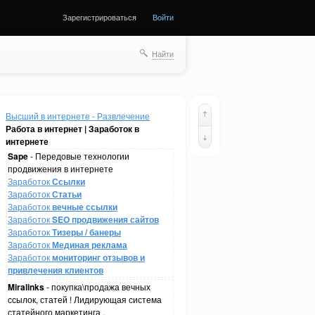
Зарегистрироваться
Войти
Найти
Высший в интернете - Развлечение
Работа в интернет | Заработок в
интернете
Sape
- Передовые технологии
продвижения в интернете
Заработок
Ссылки
Заработок
Статьи
Заработок
вечные ссылки
Заработок
SEO продвижения сайтов
Заработок
Тизеры / банеры
Заработок
Мединая реклама
Заработок
мониторинг отзывов и
привлечения клиентов
Miralinks
- покупка\продажа вечных
ссылок, статей ! Лидирующая система
статейного маркетинга .