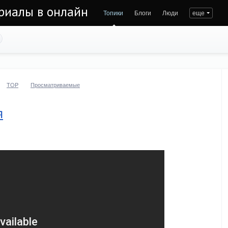
риалы в онлайн
Топики
Блоги
Люди
еще
TOP
Просматриваемые
я