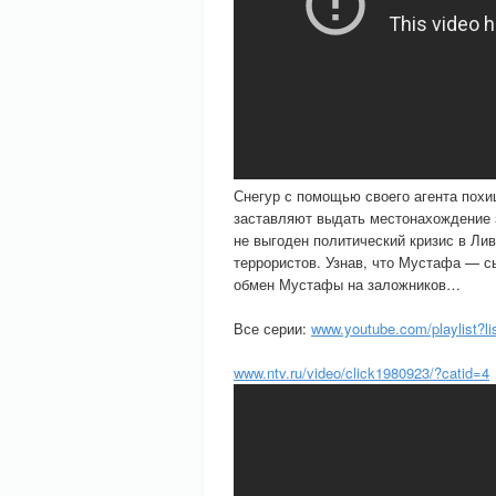
Снегур с помощью своего агента пох
заставляют выдать местонахождение з
не выгоден политический кризис в Лив
террористов. Узнав, что Мустафа — с
обмен Мустафы на заложников…
Все серии:
www.youtube.com/playlist?
www.ntv.ru/video/click1980923/?catid=4