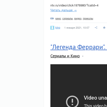
ntv.ru/video/click1976980/?catid=4
Читать дальше →
кино
,
сериалы
,
видео
,
приколы
kino
1 января 2021, 10:07
"Легенда Феррари". 
Сериалы и Кино