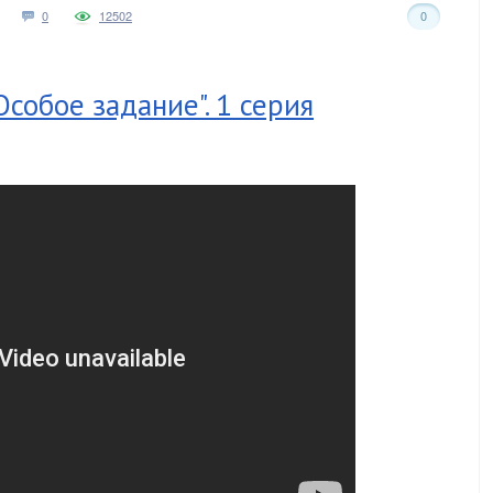
0
12502
0
собое задание". 1 серия