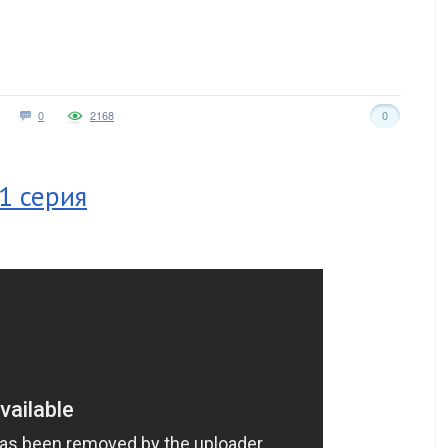
0
2168
0
1 серия