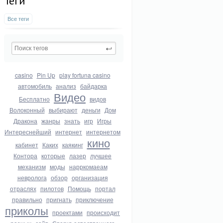
Теги
Все теги
casino
Pin Up
play fortuna casino
автомобиль
анализ
байдарка
Видео
Бесплатно
видов
Волоконный
выбирают
деньги
Дом
Дракона
жанры
знать
игр
Игры
Интереснейший
интернет
интернетом
кино
кабинет
Каких
каякинг
Контора
которые
лазер
лучшее
механизм
моды
нарркомаеам
невролога
обзор
организация
отраслях
пилотов
Помощь
портал
правильно
пригнать
приключение
приколы
проектами
происходит