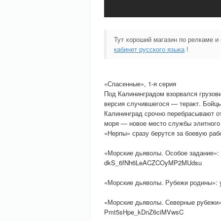
Тут хороший магазин по релкаме и
кабинет русского языка
!
«Спасенные», 1-я серия
Под Калининградом взорвался грузови
версия случившегося — теракт. Бойцы
Калининград срочно перебрасывают от
моря — новое место службы элитного 
«Нерпы» сразу берутся за боевую раб
«Морские дьяволы. Особое задание»: y
dkS_6fNh6LeACZCOyMP2MUdsu
«Морские дьяволы. Рубежи родины»: 
«Морские дьяволы. Северные рубежи»: 
Pmt5sHpe_kDnZ6ciMVwsC