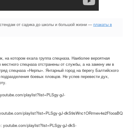
 стендам от садика до школы и большой жизни —
плакаты в
к, на котором ехала группа спецназа. Наиболее вероятная
 местного спецназа отстранены от службы, а на замену им в
ряд спецназа «Нерпы». Янтарный город на берегу Балтийского
подразделения боевых пловцов. Не успев перевести дух,
оту.
outube.com/playlist?list=PLSgy-gJ-
youtube.com/playlist?list=PLSgy-gJ-dkS9sWnc1ORrmev4e2FfooaBQ
youtube.com/playlist?list=PLSgy-gJ-dkS-