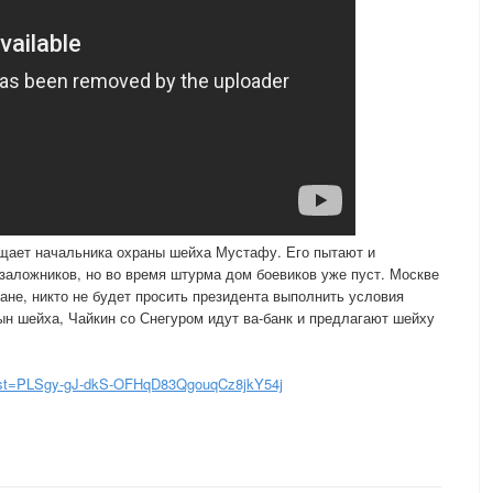
ищает начальника охраны шейха Мустафу. Его пытают и
аложников, но во время штурма дом боевиков уже пуст. Москве
ане, никто не будет просить президента выполнить условия
ын шейха, Чайкин со Снегуром идут ва-банк и предлагают шейху
list=PLSgy-gJ-dkS-OFHqD83QgouqCz8jkY54j