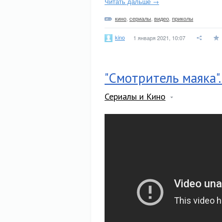
Читать дальше →
кино
,
сериалы
,
видео
,
приколы
kino
1 января 2021, 10:07
"Смотритель маяка".
Сериалы и Кино