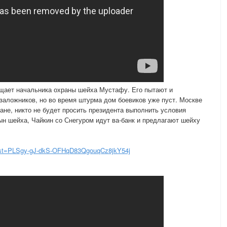
ищает начальника охраны шейха Мустафу. Его пытают и
аложников, но во время штурма дом боевиков уже пуст. Москве
ане, никто не будет просить президента выполнить условия
ын шейха, Чайкин со Снегуром идут ва-банк и предлагают шейху
list=PLSgy-gJ-dkS-OFHqD83QgouqCz8jkY54j