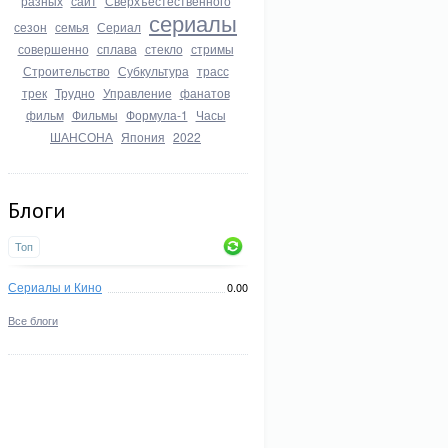
разных
сайт
Сверхъестественного
сериалы
сезон
семья
Сериал
совершенно
сплава
стекло
стримы
Строительство
Субкультура
трасс
трек
Трудно
Управление
фанатов
фильм
Фильмы
Формула-1
Часы
ШАНСОНА
Япония
2022
Блоги
Топ
Сериалы и Кино
0.00
Все блоги