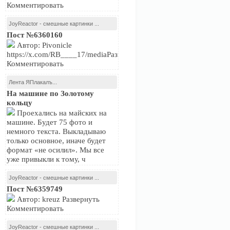
Комментировать
JoyReactor - смешные картинки ...
Пост №6360160
Автор: Pivonicle
https://x.com/RB____17/mediaРазвернуть
Комментировать
Лента ЯПлакалъ...
На машине по Золотому
кольцу
Проехались на майских на
машине. Будет 75 фото и
немного текста. Выкладываю
только основное, иначе будет
формат «не осилил». Мы все
уже привыкли к тому, ч
JoyReactor - смешные картинки ...
Пост №6359749
Автор: kreuz Развернуть
Комментировать
JoyReactor - смешные картинки ...