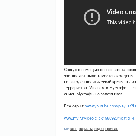
Снегур с помощью своего агента пох
заставляют выдать местонахождение з
не выгоден политический кризис в Лив
террористов. Узнав, что Мустафа — с
обмен Мустафы на заложников…
Все серии:
www.youtube.com/playlist?
www.ntv.ru/video/click1980923/?catid=4
кино
,
сериалы
,
видео
,
приколы