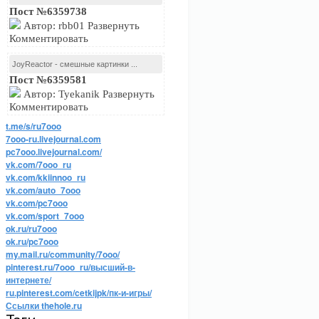
Пост №6359738
Автор: rbb01 Развернуть
Комментировать
JoyReactor - смешные картинки ...
Пост №6359581
Автор: Tyekanik Развернуть
Комментировать
t.me/s/ru7ooo
7ooo-ru.livejournal.com
pc7ooo.livejournal.com/
vk.com/7ooo_ru
vk.com/kkiinnoo_ru
vk.com/auto_7ooo
vk.com/pc7ooo
vk.com/sport_7ooo
ok.ru/ru7ooo
ok.ru/pc7ooo
my.mail.ru/community/7ooo/
pinterest.ru/7ooo_ru/высший-в-
интернете/
ru.pinterest.com/cetkijpk/пк-и-игры/
Ссылки thehole.ru