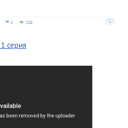
0
1722
0
 1 серия