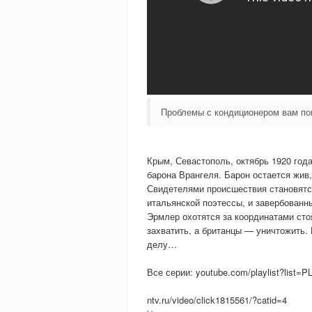
Проблемы с кондиционером вам п
Крым, Севастополь, октябрь 1920 год
барона Врангеля. Барон остается жив
Свидетелями происшествия становятс
итальянской поэтессы, и завербованн
Эрмлер охотятся за координатами сто
захватить, а британцы — уничтожить.
делу…
Все серии: youtube.com/playlist?list
ntv.ru/video/click1815561/?catid=4