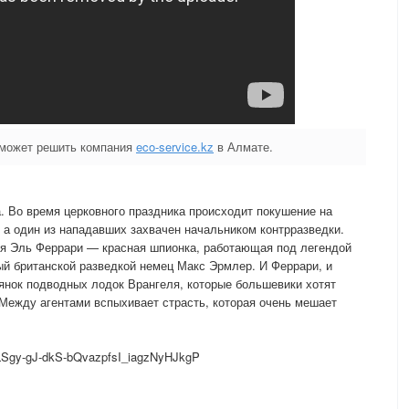
оможет решить компания
eco-service.kz
в Алмате.
а. Во время церковного праздника происходит покушение на
, а один из нападавших захвачен начальником контрразведки.
я Эль Феррари — красная шпионка, работающая под легендой
ый британской разведкой немец Макс Эрмлер. И Феррари, и
янок подводных лодок Врангеля, которые большевики хотят
 Между агентами вспыхивает страсть, которая очень мешает
=PLSgy-gJ-dkS-bQvazpfsI_iagzNyHJkgP