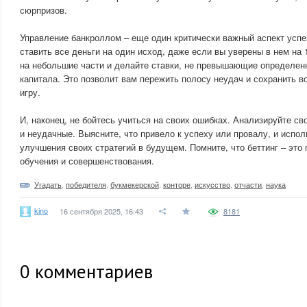
сюрпризов.
Управление банкроллом – еще один критически важный аспект успеш
ставить все деньги на один исход, даже если вы уверены в нем на
на небольшие части и делайте ставки, не превышающие определен
капитала. Это позволит вам пережить полосу неудач и сохранить 
игру.
И, наконец, не бойтесь учиться на своих ошибках. Анализируйте сво
и неудачные. Выясните, что привело к успеху или провалу, и испол
улучшения своих стратегий в будущем. Помните, что беттинг – это
обучения и совершенствования.
Угадать
,
победителя
,
букмекерской
,
конторе
,
искусство
,
отчасти
,
наука
kino
16 сентября 2025, 16:43
8181
0
комментариев