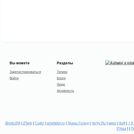
Вы можете
Разделы
Зарегистрироваться
Топики
Войти
Блоги
Люди
Активность
BrickUFA
|
ZTark
|
Софт
|
smetafor.ru
|
Техно-Голод
|
ЧеЧу.Ru
|
кино
|
Soft
|
:( 0
РУша
| |
П