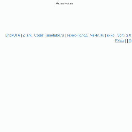
Активность
BrickUFA
|
ZTark
|
Софт
|
smetafor.ru
|
Техно-Голод
|
ЧеЧу.Ru
|
кино
|
Soft
|
:( 0
РУша
| |
П