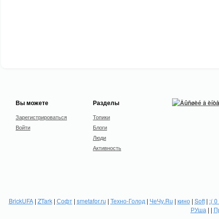
Вы можете
Разделы
Зарегистрироваться
Топики
Войти
Блоги
Люди
Активность
BrickUFA
|
ZTark
|
Софт
|
smetafor.ru
|
Техно-Голод
|
ЧеЧу.Ru
|
кино
|
Soft
|
:( 0
РУша
| |
П