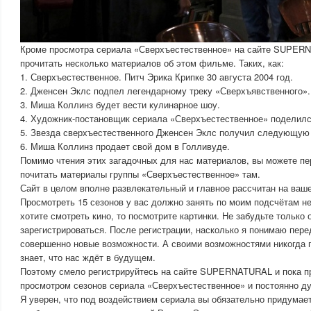
Кроме просмотра сериала «Сверхъестественное» на сайте SUPER
прочитать несколько материалов об этом фильме. Таких, как:
1. Сверхъестественное. Питч Эрика Крипке 30 августа 2004 год.
2. Дженсен Эклс подпел легендарному треку «Сверхъявственного».
3. Миша Коллинз будет вести кулинарное шоу.
4. Художник-постановщик сериала «Сверхъестественное» поделилс
5. Звезда сверхъестественного Дженсен Эклс получил следующую 
6. Миша Коллинз продает свой дом в Голливуде.
Помимо чтения этих загадочных для нас материалов, вы можете пер
почитать материалы группы «Сверхъестественное» там.
Сайт в целом вполне развлекательный и главное рассчитан на ваше
Просмотреть 15 сезонов у вас должно занять по моим подсчётам не
хотите смотреть кино, то посмотрите картинки. Не забудьте только
зарегистрироваться. После регистрации, насколько я понимаю пере
совершенно новые возможности. А своими возможностями никогда п
знает, что нас ждёт в будущем.
Поэтому смело регистрируйтесь на сайте SUPERNATURAL и пока п
просмотром сезонов сериала «Сверхъестественное» и постоянно д
Я уверен, что под воздействием сериала вы обязательно придумает