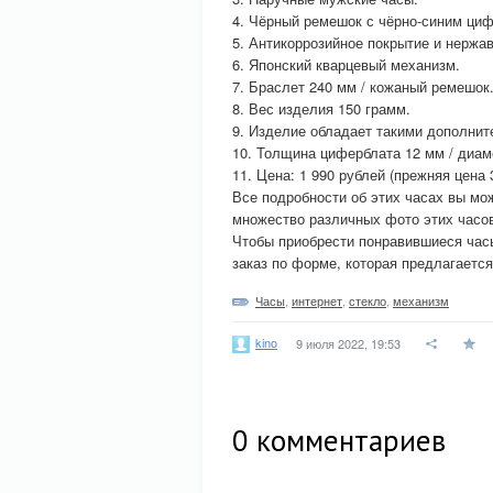
4. Чёрный ремешок с чёрно-синим ци
5. Антикоррозийное покрытие и нержа
6. Японский кварцевый механизм.
7. Браслет 240 мм / кожаный ремешок
8. Вес изделия 150 грамм.
9. Изделие обладает такими дополнит
10. Толщина циферблата 12 мм / диам
11. Цена: 1 990 рублей (прежняя цена 
Все подробности об этих часах вы м
множество различных фото этих часов
Чтобы приобрести понравившиеся час
заказ по форме, которая предлагается
Часы
,
интернет
,
стекло
,
механизм
kino
9 июля 2022, 19:53
0
комментариев