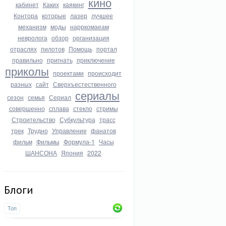
кино
кабинет
Каких
каякинг
Контора
которые
лазер
лучшее
механизм
моды
нарркомаеам
невролога
обзор
организация
отраслях
пилотов
Помощь
портал
правильно
пригнать
приключение
приколы
проектами
происходит
разных
сайт
Сверхъестественного
сериалы
сезон
семья
Сериал
совершенно
сплава
стекло
стримы
Строительство
Субкультура
трасс
трек
Трудно
Управление
фанатов
фильм
Фильмы
Формула-1
Часы
ШАНСОНА
Япония
2022
Блоги
Топ