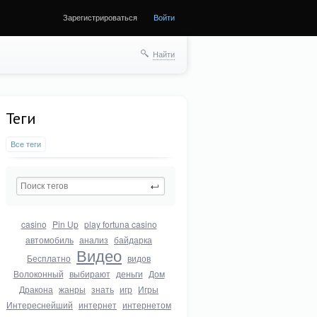
Зарегистрироваться
Войти
Найти
Теги
Все теги
casino
Pin Up
play fortuna casino
автомобиль
анализ
байдарка
Видео
Бесплатно
видов
Волоконный
выбирают
деньги
Дом
Дракона
жанры
знать
игр
Игры
Интереснейший
интернет
интернетом