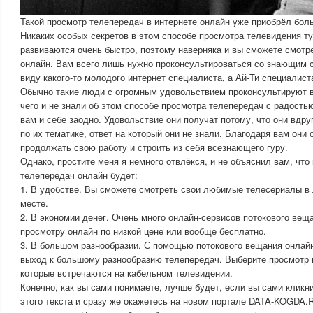
Такой просмотр телепередач в интернете онлайн уже приобрёл бол
Никаких особых секретов в этом способе просмотра телевидения ту
развиваются очень быстро, поэтому наверняка и вы сможете смот
онлайн. Вам всего лишь нужно проконсультироваться со знающим 
виду какого-то молодого интернет специалиста, а Ай-Ти специалист
Обычно такие люди с огромным удовольствием проконсультируют ва
чего и не знали об этом способе просмотра телепередач с радость
вам и себе заодно. Удовольствие они получат потому, что они вдру
по их тематике, ответ на который они не знали. Благодаря вам они 
продолжать свою работу и строить из себя всезнающего гуру.
Однако, простите меня я немного отвлёкся, и не объяснил вам, что
телепередач онлайн будет:
1. В удобстве. Вы сможете смотреть свои любимые телесериалы в
месте.
2. В экономии денег. Очень много онлайн-сервисов потокового вещ
просмотру онлайн по низкой цене или вообще бесплатно.
3. В большом разнообразии. С помощью потокового вещания онлайн
выход к большому разнообразию телепередач. Выберите просмотр п
которые встречаются на кабельном телевидении.
Конечно, как вы сами понимаете, лучше будет, если вы сами кликн
этого текста и сразу же окажетесь на новом портале DATA-KOGDA.R